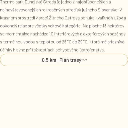
Thermalpark Dunajská Streda je jedno z najobľúbenejších a
najnavštevovanejších rekreačných stredísk južného Slovenska. V
krásnom prostredí v srdci Žitného Ostrova ponúka kvalitné služby a
dokonalý relax pre všetky vekové kategórie. Na ploche 18 hektárov
sa momentálne nachádza 10 interiérových a exteriérových bazénov
s termálnou vodou s teplotou od 26 °C do 39 °C, ktorá má priaznivé
účinky hlavne pri ťažkostiach pohybového ústrojenstva.
0.5 km
| Plán trasy