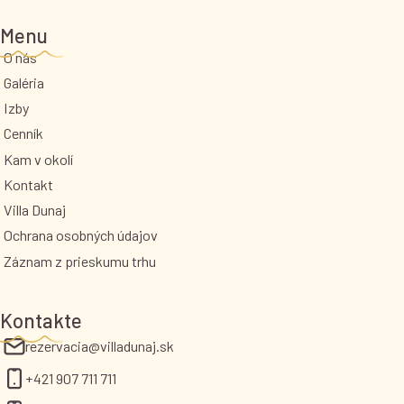
Menu
O nás
Galéria
Izby
Cenník
Kam v okolí
Kontakt
Villa Dunaj
Ochrana osobných údajov
Záznam z prieskumu trhu
Kontakte
rezervacia@villadunaj.sk
+421 907 711 711