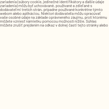
zariadenia (súbory cookie, jedinečné identifikátory a ďalšie údaje
zariadenia) môžu byť uchovávané, používané a zdieľané s
dodávateľmi tretích strán, prípadne používané konkrétne týmto
webom alebo aplikáciou. Niektorí dodávatelia môžu spracúvať
vaše osobné údaje na základe oprávneného záujmu, proti ktorému
môžete vzniesť námietku pomocou možností nižšie. Súhlas
môžete zrušiť prejdením na odkaz v dolnej časti tejto stránky alebo
v našich pravidlách ochrany súkromia.
Technické cookies
Tieto cookies potrebujete pre správny chod webovej stránky.
Obsahujú anonymizované informácie o Vaších výberoch
Analytické cookies
Pre vylepšenie naších služieb, využívame službu Google Analytics,
ktorá odosiela anonymné informácie o Vašej návšteve a zbiera
agregované dáta o zvyklostiach návštevníkov, vďaka ktorým denno
denne vylepšujeme naše služby.
Súhlas s ukladaním cookies potrebných na Google Reklamu
Súhlas s odoslaní dát na potrebu Google Ads
Súhlas s personalizovanou reklamou
Súhlas s ukladaním cookies súborov pre Google Analytics
Spravovať možnosti
Odmietnuť